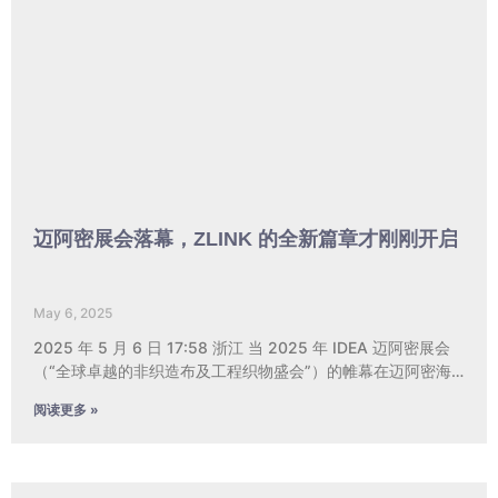
迈阿密展会落幕，ZLINK 的全新篇章才刚刚开启
May 6, 2025
2025 年 5 月 6 日 17:58 浙江 当 2025 年 IDEA 迈阿密展会
（“全球卓越的非织造布及工程织物盛会”）的帷幕在迈阿密海
滩会议中心缓缓落下，这场从 4 月 29 日持续至 5 月 1 日的行
阅读更多 »
业盛宴，不仅为全球从业者留下了深刻印象，更让 ZLINK 在国
际舞台上写下了浓墨重彩的一笔。 这场展会早已超越普通贸易
展的范畴，成为行业瞩目的 “焦点舞台”。来自世界各地的行业
精英、核心采购商与创新企业齐聚于此，共同探寻行业未来发