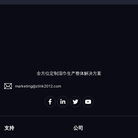
同时，丝毫不受损产品质量。 其次是郑州维普斯带来的 “WE-
MF2 型超迷你3D包装线”。这款设备机身小巧便携、设计简约
流畅，生产出的湿巾带有3D立体纹路，质感远超传统半自动设
备生产的产品。它不仅操作更洁净、生产速度更快，而且湿巾
成品的外观光泽度更自然。对于仍在使用传统工艺的企业而
言，这款设备无疑是实现升级换代的理想之选。 郑州润华的产
品线也不容小觑：RH高速粘盖机、自动装箱机还有码垛机，都
是能把整条生产线串联起来的 “主力干将”。想想看：粘盖环节
高速运转，装箱全程不用人（拆箱、装填、封箱——一条龙搞
定），码垛也全自动化。整个流程顺畅又精准，不管是效率还
是质量，都带来了颠覆性的提升。 在此，需要由衷感谢各位支
全方位定制湿巾生产整体解决方案
持ZLINK的客户。这么多年来，谢谢你们始终与智联（ZLINK）
并肩同行。接下来，我们会继续紧跟新趋势，打磨全新的产品
marketing@zlink2012.com
与技术，为你们带来比以往更多元的选择。 为期三天的
支持
公司