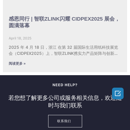
感恩同行 | 智联ZLINK闪耀 CIDPEX2025 展会，
圆满落幕
April 18, 2025
2025 年 4 月 18 日，浙江 在第 32 届国际生活用纸科技展览
会（CIDPEX2025）上，智联ZLINK携实力产品矩阵与创新设
备精彩亮相，大放异彩。展会上，公司重点展示了点断式湿巾
阅读更多 »
生产线、迷你湿巾生产线、高速粘盖机、自动装箱机及自动码
垛机等明星设备，吸引了大批行业专业人士驻足关注，充分彰
显出中国智能制造在湿巾设备领域的无限潜力。 ZLINK征战展
会多年，经验丰富，本届展会亦不例外。展台上的设备不仅吸
NEED HELP?
引了国内采购商纷至沓来，更赢得了不少海外知名客商的青

睐，团队展现出的专业风貌也备受认可。 若论展会 “明星产
若您想了解更多公司或服务相关信息，欢迎随
品”，首先不得不提郑州智联机械推出的 “WT-PE200点断式湿
时与我们联系
巾生产线”。每次启动演示时，都能瞬间吸引众人目光，堪称行
业 “破局之作”。该设备通过巧妙的 “物理 + 程序” 双重优化，
采用在线预配料技术，确保每包湿巾重量精准、液体分布均
联系我们
匀；同时实现材料无缝拼接，全程无需降速，在保证高效率的