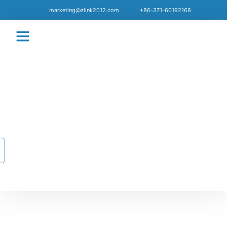
marketing@zlink2012.com
+86-371-60192168
关于公司
产品中心
新闻资讯
解决方案
问题解答
联系我们